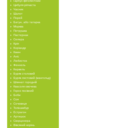
Гарбуз фіголистний
Цибуля ріпчаста
Часник
Шалот
Порей
Батун, або татарка
Морква
Петрушка
Пастернак
Селера
Кріп
Коріандр
Кмин
Аніс
Любисток
Фенхель
Кервель
Буряк столовий
Буряк листовий (мангольд)
Шпинат городній
Квасоля овочева
Горох посівний
Боби
Соя
Сочевиця
Топінамбур
Естрагон
Артишок
Скорцонера
Вівсяний корінь