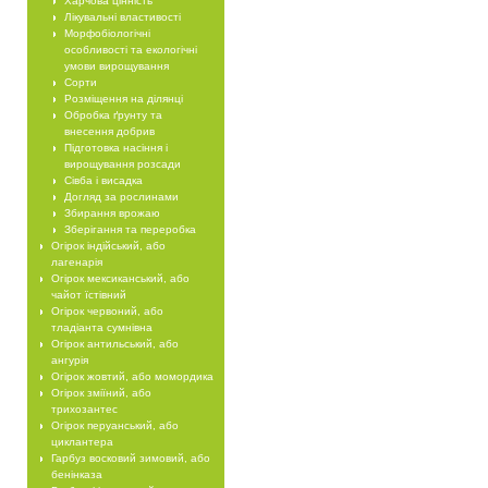
Харчова цінність
Лікувальні властивості
Морфобіологічні
особливості та екологічні
умови вирощування
Сорти
Розміщення на ділянці
Обробка ґрунту та
внесення добрив
Підготовка насіння і
вирощування розсади
Сівба і висадка
Догляд за рослинами
Збирання врожаю
Зберігання та переробка
Огірок індійський, або
лагенарія
Огірок мексиканський, або
чайот їстівний
Огірок червоний, або
тладіанта сумнівна
Огірок антильський, або
ангурія
Огірок жовтий, або момордика
Огірок зміїний, або
трихозантес
Огірок перуанський, або
циклантера
Гарбуз восковий зимовий, або
бенінказа