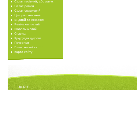
Салат посівний, або латук
Салат ромен
Салат спаржевий
Цикорій салатний
Ендивій та ескаріол
Ревінь хвилястий
Щавель кислий
Спаржа
Кукурудза цукрова
Печериця
Глива звичайна
Карта сайту
UA
RU