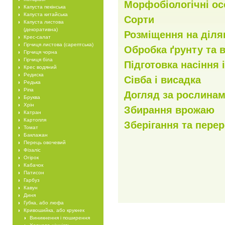
Морфобіологічні ос
Капуста пекінська
Капуста китайська
Сорти
Капуста листова
(декоративна)
Розміщення на діля
Крес-салат
Гірчиця листова (сарептська)
Обробка ґрунту та 
Гірчиця чорна
Гірчиця біла
Підготовка насіння
Крес водяний
Редиска
Сівба і висадка
Редька
Ріпа
Догляд за рослина
Бруква
Хрін
Збирання врожаю
Катран
Картопля
Зберігання та пере
Томат
Баклажан
Перець овочевий
Фізаліс
Огірок
Кабачок
Патисон
Гарбуз
Кавун
Диня
Губка, або люфа
Кривошийка, або крукнек
Виникнення і поширення