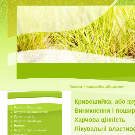
Головна
> Кривошийка, або крукнек
Кривошийка, або кр
Капуста білоголова
Виникнення і поши
Капуста червоноголова
Капуста цвітна
Харчова цінність
Капуста савойська
Броколі
Лікувальні властив
Капуста брюссельська
Кольрабі