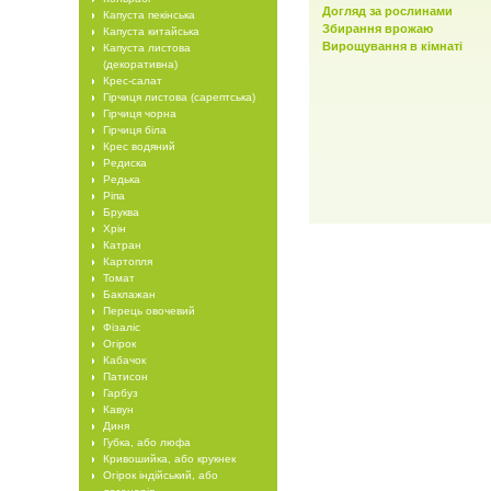
Догляд за рослинами
Капуста пекінська
Збирання врожаю
Капуста китайська
Вирощування в кімнаті
Капуста листова
(декоративна)
Крес-салат
Гірчиця листова (сарептська)
Гірчиця чорна
Гірчиця біла
Крес водяний
Редиска
Редька
Ріпа
Бруква
Хрін
Катран
Картопля
Томат
Баклажан
Перець овочевий
Фізаліс
Огірок
Кабачок
Патисон
Гарбуз
Кавун
Диня
Губка, або люфа
Кривошийка, або крукнек
Огірок індійський, або