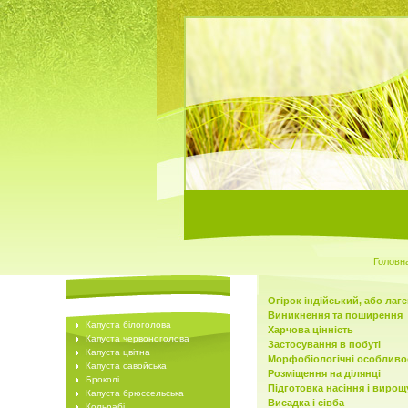
Головн
Огірок індійський, або лаг
Виникнення та поширення
Капуста білоголова
Харчова цінність
Капуста червоноголова
Застосування в побуті
Капуста цвітна
Морфобіологічні особливос
Капуста савойська
Розміщення на ділянці
Броколі
Підготовка насіння і виро
Капуста брюссельська
Висадка і сівба
Кольрабі