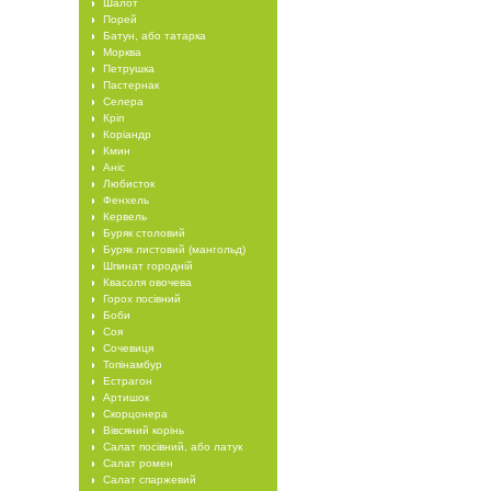
Шалот
Порей
Батун, або татарка
Морква
Петрушка
Пастернак
Селера
Кріп
Коріандр
Кмин
Аніс
Любисток
Фенхель
Кервель
Буряк столовий
Буряк листовий (мангольд)
Шпинат городній
Квасоля овочева
Горох посівний
Боби
Соя
Сочевиця
Топінамбур
Естрагон
Артишок
Скорцонера
Вівсяний корінь
Салат посівний, або латук
Салат ромен
Салат спаржевий