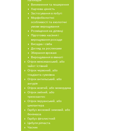
лагенарія
Виникнення та поширення
Харчова цінність
Застосування в побуті
Морфобіологічні
особливості та екологічні
умови вирощування
Розміщення на ділянці
Підготовка насіння і
вирощування розсади
Висадка і сівба
Догляд за рослинами
Збирання врожаю
Вирощування в кімнаті
Огірок мексиканський, або
чайот їстівний
Огірок червоний, або
тладіанта сумнівна
Огірок антильський, або
ангурія
Огірок жовтий, або момордика
Огірок зміїний, або
трихозантес
Огірок перуанський, або
циклантера
Гарбуз восковий зимовий, або
бенінказа
Гарбуз фіголистний
Цибуля ріпчаста
Часник