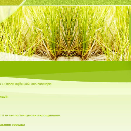
а
> Огірок індійський, або лагенарія
енарія
ті та екологічні умови вирощування
щування розсади