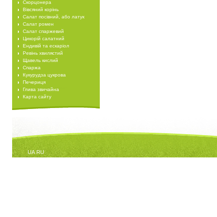
Скорцонера
Вівсяний корінь
Салат посівний, або латук
Салат ромен
Салат спаржевий
Цикорій салатний
Ендивій та ескаріол
Ревінь хвилястий
Щавель кислий
Спаржа
Кукурудза цукрова
Печериця
Глива звичайна
Карта сайту
UA
RU