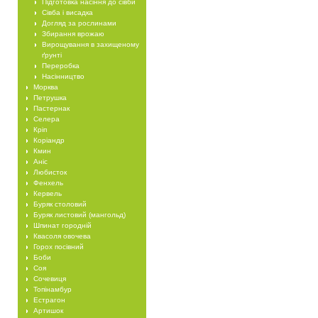
Підготовка насіння до сівби
Сівба і висадка
Догляд за рослинами
Збирання врожаю
Вирощування в захищеному
ґрунті
Переробка
Насінництво
Морква
Петрушка
Пастернак
Селера
Кріп
Коріандр
Кмин
Аніс
Любисток
Фенхель
Кервель
Буряк столовий
Буряк листовий (мангольд)
Шпинат городній
Квасоля овочева
Горох посівний
Боби
Соя
Сочевиця
Топінамбур
Естрагон
Артишок