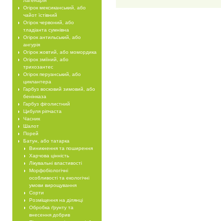
лагенарія
Огірок мексиканський, або
чайот їстівний
Огірок червоний, або
тладіанта сумнівна
Огірок антильський, або
ангурія
Огірок жовтий, або момордика
Огірок зміїний, або
трихозантес
Огірок перуанський, або
циклантера
Гарбуз восковий зимовий, або
бенінказа
Гарбуз фіголистний
Цибуля ріпчаста
Часник
Шалот
Порей
Батун, або татарка
Виникнення та поширення
Харчова цінність
Лікувальні властивості
Морфобіологічні
особливості та екологічні
умови вирощування
Сорти
Розміщення на ділянці
Обробка ґрунту та
внесення добрив