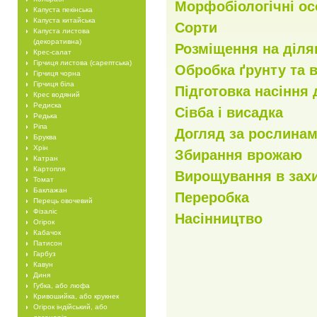
Морфобіологічні ос
Капуста пекінська
Капуста китайська
Сорти
Капуста листова
(декоративна)
Розміщення на діля
Крес-салат
Гірчиця листова (сарептська)
Обробка ґрунту та 
Гірчиця чорна
Гірчиця біла
Підготовка насіння 
Крес водяний
Редиска
Сівба і висадка
Редька
Ріпа
Догляд за рослина
Бруква
Хрін
Збирання врожаю
Катран
Картопля
Вирощування в зах
Томат
Баклажан
Переробка
Перець овочевий
Фізаліс
Насінництво
Огірок
Кабачок
Патисон
Гарбуз
Кавун
Диня
Губка, або люфа
Кривошийка, або крукнек
Огірок індійський, або