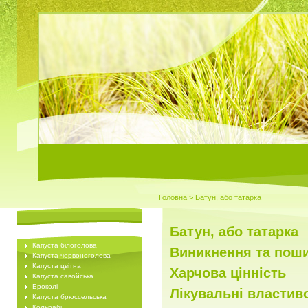
Головна
> Батун, або татарка
Батун, або татарка
Капуста білоголова
Виникнення та пош
Капуста червоноголова
Капуста цвітна
Харчова цінність
Капуста савойська
Броколі
Лікувальні властив
Капуста брюссельська
Кольрабі