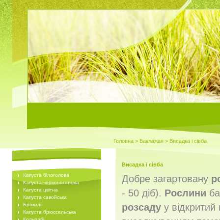
Головна
>
Баклажан
> Висадка і сівба
Висадка і сівба
Капуста білоголова
Добре загартовану
р
Капуста червоноголова
Капуста цвітна
- 50 діб).
Рослини
ба
Капуста савойська
Броколі
розсаду
у відкритий 
Капуста брюссельська
Кольрабі