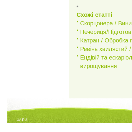
Схожі статті
Скорцонера / Вин
Печериця/Підготов
Катран / Обробка 
Ревінь хвилястий /
Ендівій та ескаріо
вирощування
UA
RU