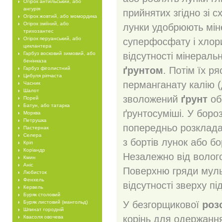
Огірок антильський, або
ангурія
прийнятих згідно зі
Огірок жовтий, або момордика
Огірок зміїний, або
лунки удобрюють мін
трихозантес
Огірок перуанський, або
суперфосфату і хлорис
циклантера
Гарбуз восковий зимовий, або
відсутності мінераль
бенінказа
ґрунтом
. Потім їх 
Гарбуз фіголистний
Цибуля ріпчаста
перманганату калію (
Часник
Шалот
зволожений
ґрунт
об
Порей
Батун, або татарка
ґрунтосуміші. У боро
Морква
Петрушка
попередньо розкладаю
Пастернак
Селера
з бортів лунок або б
Кріп
Коріандр
Незалежно від волог
Кмин
Аніс
Поверхню гряди муль
Любисток
Фенхель
відсутності зверху п
Кервель
Буряк столовий
Буряк листовий (мангольд)
У безгорщикової
роз
Шпинат городній
корінь для одержання
Квасоля овочева