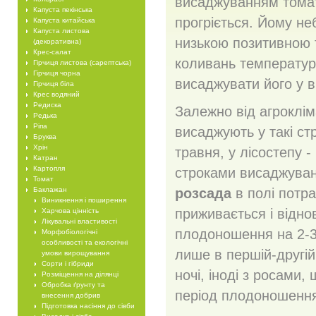
висаджуванням томат
Капуста пекінська
прогріється. Йому не
Капуста китайська
Капуста листова
низькою позитивною 
(декоративна)
Крес-салат
коливань температури
Гірчиця листова (сарептська)
Гірчиця чорна
висаджувати його у в
Гірчиця біла
Крес водяний
Редиска
Залежно від агроклі
Редька
Ріпа
висаджують у такі стр
Бруква
Хрін
травня, у лісостепу - 
Катран
Картопля
строками висаджуванн
Томат
Баклажан
розсада
в полі потр
Виникнення і поширення
приживається і відно
Харчова цінність
Лікувальні властивості
плодоношення на 2-3 
Морфобіологічні
особливості та екологічні
лише в першій-другій
умови вирощування
Сорти і гібриди
ночі, іноді з росами,
Розміщення на ділянці
Обробка ґрунту та
період плодоношення 
внесення добрив
Підготовка насіння до сівби