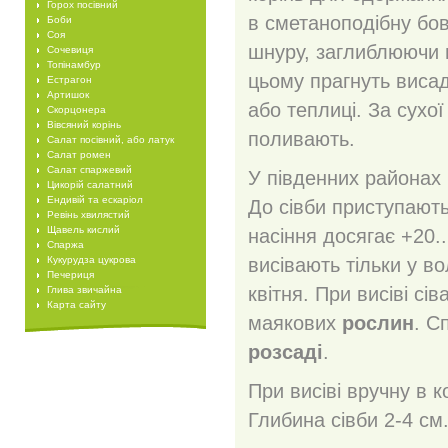
Горох посівний
в сметаноподібну бовт
Боби
Соя
шнуру, заглиблюючи в
Сочевиця
Топінамбур
цьому прагнуть висад
Естрагон
Артишок
або теплиці. За сухо
Скорцонера
Вівсяний корінь
поливають.
Салат посівний, або латук
Салат ромен
Салат спаржевий
У південних районах
Цикорій салатний
Ендивій та ескаріол
До сівби приступают
Ревінь хвилястий
Щавель кислий
насіння досягає +20.
Спаржа
Кукурудза цукрова
висівають тільки у в
Печериця
квітня. При висіві с
Глива звичайна
Карта сайту
маякових
рослин
. С
розсаді
.
При висіві вручну в к
Глибина сівби 2-4 см