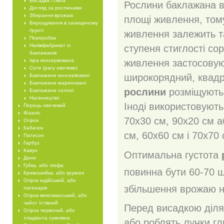
Висадка і сівба
Рослини баклажана в
Догляд за рослинами
Збирання врожаю
площі живлення, тому
Вирощування в захищеному
ґрунті
живлення залежить т
Переробка
Напівфабрикат із
ступеня стиглості со
баклажанів
Ікра консервована
живлення застосовую
Соте (рагу овочеве)
широкорядний, квадра
Баклажани консервовані
Баклажани мариновані
рослини
розміщують 
Баклажани солоні
Насінництво
Іноді використовуют
Перець овочевий
Фізаліс
70x30 см, 90x20 см а
Огірок
Кабачок
см, 60x60 см і 70x70
Патисон
Гарбуз
Кавун
Оптимальна густота
Диня
Губка, або люфа
повинна бути 60-70 ш
Кривошийка, або крукнек
Огірок індійський, або
збільшення врожаю на
лагенарія
Огірок мексиканський, або
чайот їстівний
Перед висадкою діля
Огірок червоний, або
тладіанта сумнівна
або роблять лунки г